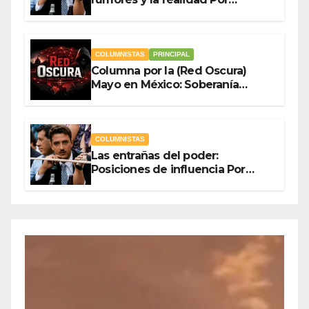
Olegario Roldan
COLUMNISTAS
PRINCIPAL
Columna por la (Red Oscura)
Mayo en México: Soberanía
Como Escudo y la Democracia
en Jaque
COLUMNISTAS
Las entrañas del poder:
Posiciones de influencia Por
Olegario Roldan