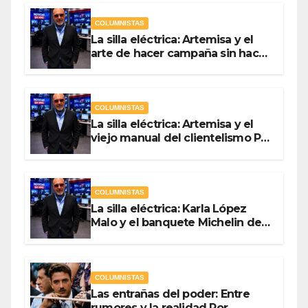
COLUMNISTAS
La silla eléctrica: Artemisa y el
arte de hacer campaña sin hacer
campaña Por Antonio Ladrón de
Guevara
COLUMNISTAS
La silla eléctrica: Artemisa y el
viejo manual del clientelismo Por
Antonio Ladrón de Guevara
COLUMNISTAS
La silla eléctrica: Karla López
Malo y el banquete Michelin del
gasto público Por Antonio
Ladrón de Guevara
COLUMNISTAS
Las entrañas del poder: Entre
rumores y la realidad Por