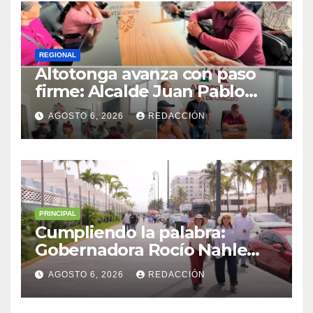
REGIONAL
Altotonga avanza con paso
firme: Alcalde Juan Pablo
Becerra encabeza mesa de
AGOSTO 6, 2026
REDACCIÓN
diálogo con habitantes de
Malacatepec
PRINCIPAL
Cumpliendo la palabra:
Gobernadora Rocío Nahle
impulsa la gran rehabilitación
AGOSTO 6, 2026
REDACCIÓN
del Centro Histórico de
Veracruz