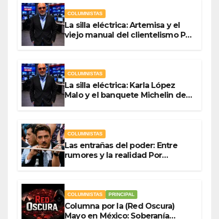
COLUMNISTAS
La silla eléctrica: Artemisa y el
viejo manual del clientelismo Por
Antonio Ladrón de Guevara
COLUMNISTAS
La silla eléctrica: Karla López
Malo y el banquete Michelin del
gasto público Por Antonio
Ladrón de Guevara
COLUMNISTAS
Las entrañas del poder: Entre
rumores y la realidad Por
Olegario Roldan
COLUMNISTAS
PRINCIPAL
Columna por la (Red Oscura)
Mayo en México: Soberanía