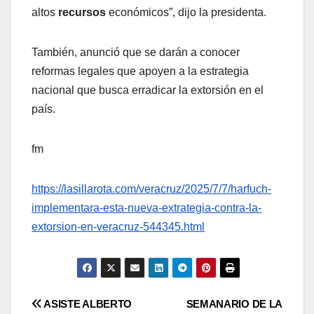
altos
recursos
económicos”, dijo la presidenta.
También, anunció que se darán a conocer
reformas legales que apoyen a la estrategia
nacional que busca erradicar la extorsión en el
país.
fm
https://lasillarota.com/veracruz/2025/7/7/harfuch-
implementara-esta-nueva-extrategia-contra-la-
extorsion-en-veracruz-544345.html
Navegación
ASISTE ALBERTO
SEMANARIO DE LA