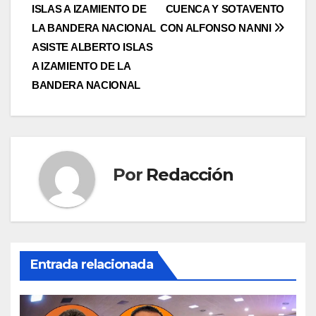
ISLAS A IZAMIENTO DE
CUENCA Y SOTAVENTO
de
LA BANDERA NACIONAL
CON ALFONSO NANNI
entradas
ASISTE ALBERTO ISLAS
A IZAMIENTO DE LA
BANDERA NACIONAL
Por
Redacción
Entrada relacionada