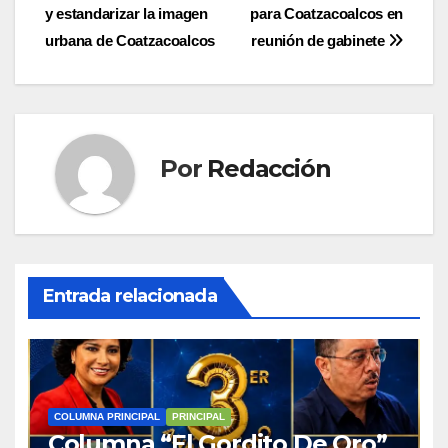
entradas
y estandarizar la imagen
para Coatzacoalcos en
urbana de Coatzacoalcos
reunión de gabinete
Por
Redacción
Entrada relacionada
COLUMNA PRINCIPAL
PRINCIPAL
Columna “El Gordito De Oro”