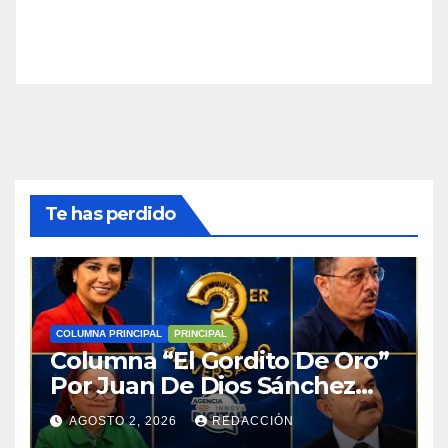
Te has perdido
COLUMNA PRINCIPAL
PRINCIPAL
Columna “El Gordito De Oro”
Por Juan De Dios Sánchez
Abreu
AGOSTO 2, 2026
REDACCIÓN