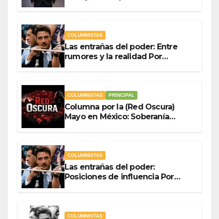
gasto público Por Antonio
Ladrón de Guevara
COLUMNISTAS
Las entrañas del poder: Entre
rumores y la realidad Por
Olegario Roldan
COLUMNISTAS
PRINCIPAL
Columna por la (Red Oscura)
Mayo en México: Soberanía
Como Escudo y la Democracia
en Jaque
COLUMNISTAS
Las entrañas del poder:
Posiciones de influencia Por
Olegario Roldan
COLUMNISTAS