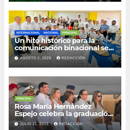
INTERNACIONAL
NACIONAL
PRINCIPAL
Un hito histórico para la
comunicación binacional se
consolidó con el Primer
AGOSTO 2, 2026
REDACCIÓN
Encuentro Periodístico
Guatemala–México en
Coatepeque,
Quetzaltenango
PRINCIPAL
Rosa María Hernández
Espejo celebra la graduación
de cadetes navales junto a
JULIO 31, 2026
REDACCIÓN
Sheinbaum y Nahle