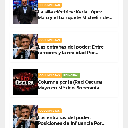
COLUMNISTAS
La silla eléctrica: Karla López
Malo y el banquete Michelin del
gasto público Por Antonio
Ladrón de Guevara
COLUMNISTAS
Las entrañas del poder: Entre
rumores y la realidad Por
Olegario Roldan
COLUMNISTAS
PRINCIPAL
Columna por la (Red Oscura)
Mayo en México: Soberanía
Como Escudo y la Democracia
en Jaque
COLUMNISTAS
Las entrañas del poder:
Posiciones de influencia Por