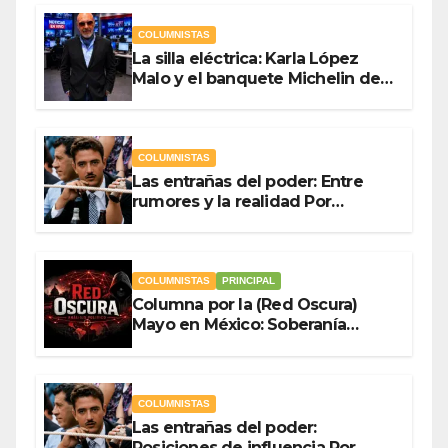
COLUMNISTAS
La silla eléctrica: Karla López
Malo y el banquete Michelin del
gasto público Por Antonio
Ladrón de Guevara
COLUMNISTAS
Las entrañas del poder: Entre
rumores y la realidad Por
Olegario Roldan
COLUMNISTAS
PRINCIPAL
Columna por la (Red Oscura)
Mayo en México: Soberanía
Como Escudo y la Democracia
en Jaque
COLUMNISTAS
Las entrañas del poder:
Posiciones de influencia Por