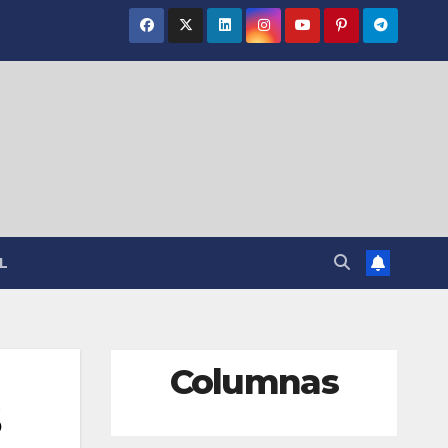
L
Columnas
S