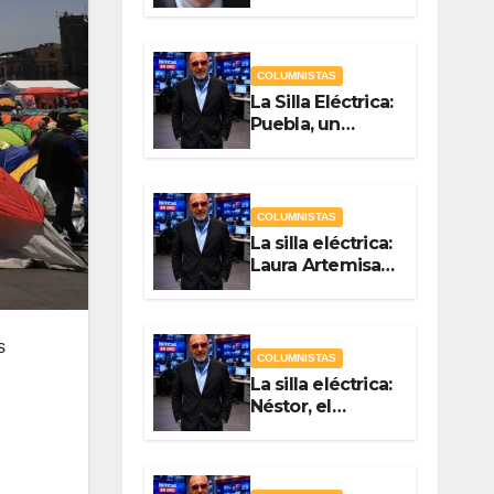
Quién? Por
Vicente Luna
Hernández
COLUMNISTAS
La Silla Eléctrica:
Puebla, un
gobierno sin
brújula
COLUMNISTAS
La silla eléctrica:
Laura Artemisa
la maestra de las
Precampañas
Por Antonio
s
Ladrón de
COLUMNISTAS
Guevara
La silla eléctrica:
Néstor, el
Chapulín Naranja
Por Antonio
Ladrón de