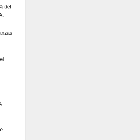
% del
A.
nanzas
.
el
s,
ue