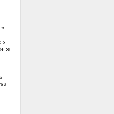
ro.
dio
de los
de
ra a