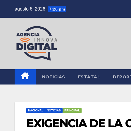
Saltar
agosto 6, 2026
7:26 pm
al
contenido
NOTICIAS
ESTATAL
DEPOR
NACIONAL
NOTICIAS
PRINCIPAL
EXIGENCIA DE LA