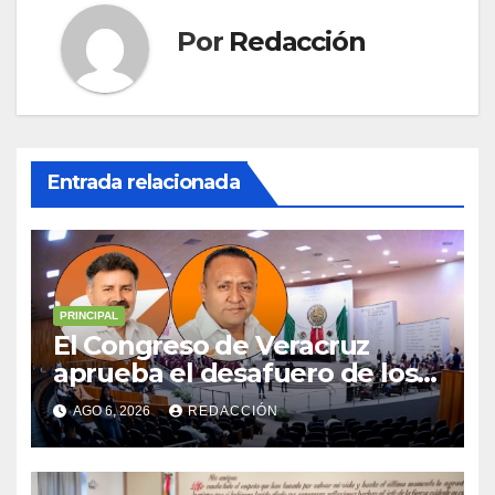
Por
Redacción
Entrada relacionada
PRINCIPAL
El Congreso de Veracruz
aprueba el desafuero de los
alcaldes de Ixhuatlán del
AGO 6, 2026
REDACCIÓN
Sureste y Úrsulo Galván para
que enfrenten a la justicia