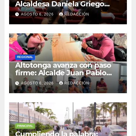
Alcaldesa Daniela Griego
Ceballos impulsa obras y
AGOSTO 6, 2026
REDACCIÓN
servicios para colonias del
municipio
REGIONAL
Altotonga avanza con paso
firme: Alcalde Juan Pablo
Becerra encabeza mesa de
AGOSTO 6, 2026
REDACCIÓN
diálogo con habitantes de
Malacatepec
PRINCIPAL
Cumpliendo la palabra: