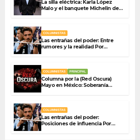
La silla eléctrica: Karla López
Malo y el banquete Michelin del
gasto público Por Antonio
Ladrón de Guevara
COLUMNISTAS
Las entrañas del poder: Entre
rumores y la realidad Por
Olegario Roldan
COLUMNISTAS
PRINCIPAL
Columna por la (Red Oscura)
Mayo en México: Soberanía
Como Escudo y la Democracia
en Jaque
COLUMNISTAS
Las entrañas del poder:
Posiciones de influencia Por
Olegario Roldan