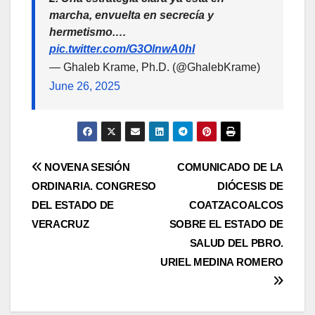
marcha, envuelta en secrecía y
hermetismo.…
pic.twitter.com/G3OlnwA0hI
— Ghaleb Krame, Ph.D. (@GhalebKrame)
June 26, 2025
Navegación
NOVENA SESIÓN
COMUNICADO DE LA
ORDINARIA. CONGRESO
DIÓCESIS DE
de
DEL ESTADO DE
COATZACOALCOS
entradas
VERACRUZ
SOBRE EL ESTADO DE
SALUD DEL PBRO.
URIEL MEDINA ROMERO