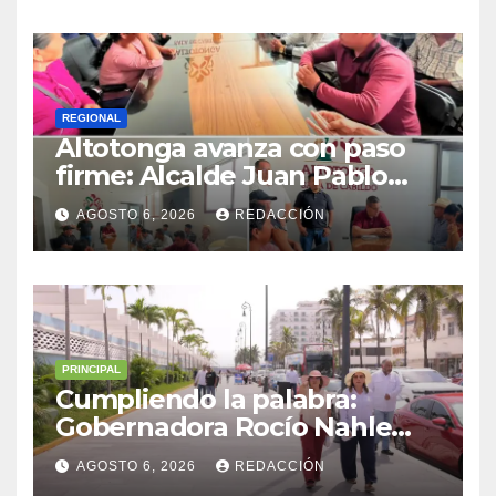
municipio
REGIONAL
Altotonga avanza con paso
firme: Alcalde Juan Pablo
Becerra encabeza mesa de
AGOSTO 6, 2026
REDACCIÓN
diálogo con habitantes de
Malacatepec
PRINCIPAL
Cumpliendo la palabra:
Gobernadora Rocío Nahle
impulsa la gran rehabilitación
AGOSTO 6, 2026
REDACCIÓN
del Centro Histórico de