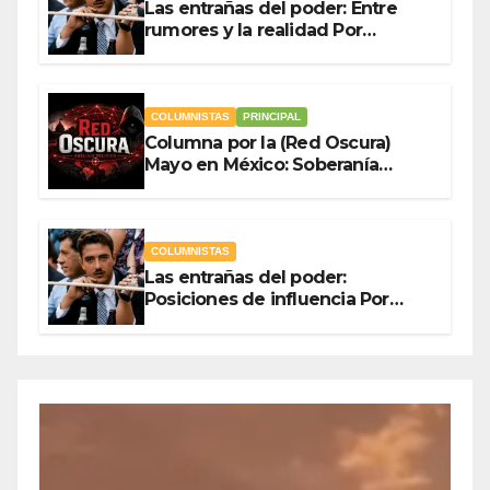
Las entrañas del poder: Entre
rumores y la realidad Por
Olegario Roldan
COLUMNISTAS
PRINCIPAL
Columna por la (Red Oscura)
Mayo en México: Soberanía
Como Escudo y la Democracia
en Jaque
COLUMNISTAS
Las entrañas del poder:
Posiciones de influencia Por
Olegario Roldan