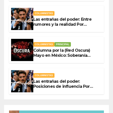
Ladrón de Guevara
COLUMNISTAS
Las entrañas del poder: Entre
rumores y la realidad Por
Olegario Roldan
COLUMNISTAS
PRINCIPAL
Columna por la (Red Oscura)
Mayo en México: Soberanía
Como Escudo y la Democracia
en Jaque
COLUMNISTAS
Las entrañas del poder:
Posiciones de influencia Por
Olegario Roldan