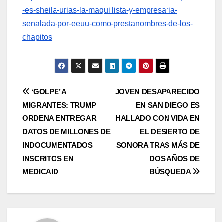
-es-sheila-urias-la-maquillista-y-empresaria-
senalada-por-eeuu-como-prestanombres-de-los-
chapitos
Navegación
‘GOLPE’ A
JOVEN DESAPARECIDO
MIGRANTES: TRUMP
EN SAN DIEGO ES
de
ORDENA ENTREGAR
HALLADO CON VIDA EN
entradas
DATOS DE MILLONES DE
EL DESIERTO DE
INDOCUMENTADOS
SONORA TRAS MÁS DE
INSCRITOS EN
DOS AÑOS DE
MEDICAID
BÚSQUEDA