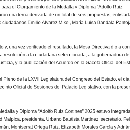
 para el Otorgamiento de la Medalla y Diploma “Adolfo Ruiz
aron una terna derivada de un total de seis propuestas, enlistad
los ciudadanos Emilio Álvarez Mikel, María Luisa Bandala Pantoj
to y, una vez verificado el resultado, la Mesa Directiva dio a co
ta resolución a la ciudadana seleccionada, a la gobernadora de
usticia, y la publicación del Acuerdo en la Gaceta Oficial del Es
 Pleno de la LXVII Legislatura del Congreso del Estado, el día
ecinto Oficial de Sesiones del Palacio Legislativo, con la prese
Medalla y Diploma “Adolfo Ruiz Cortines” 2025 estuvo integrada
 Malpica, presidenta, Urbano Bautista Martínez, secretario, Fe
án, Montserrat Ortega Ruiz, Elizabeth Morales García y Adriá