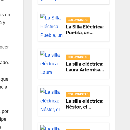
Quién? Por
Vicente Luna
Hernández
as en
COLUMNISTAS
a y
La Silla Eléctrica:
Puebla, un
gobierno sin
brújula
nocer
l
COLUMNISTAS
tado.
La silla eléctrica:
Laura Artemisa
la maestra de las
 que
Precampañas
Por Antonio
ncia
Ladrón de
COLUMNISTAS
Guevara
La silla eléctrica:
Néstor, el
 por
Chapulín Naranja
Por Antonio
lipe
Ladrón de
n