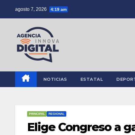
Saltar
agosto 7, 2026
4:19 am
al
contenido
NOTICIAS
ESTATAL
DEPOR
PRINCIPAL
REGIONAL
Elige Congreso a g