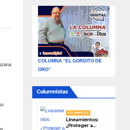
COLUMNA “EL GORDITO DE
ruzana
ORO”
Columnistas
so
COLUMNISTAS
Lineamientos:
¿Proteger a
os,