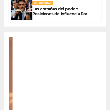
COLUMNISTAS
Las entrañas del poder:
Posiciones de influencia Por
Olegario Roldan