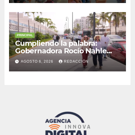
Malacatepec
PRINCIPAL
Cumpliendo la palabra:
Gobernadora Rocío Nahle
impulsa la gran rehabilitación
AGOSTO 6, 2026
REDACCIÓN
del Centro Histórico de
Veracruz