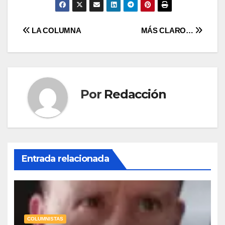
Navegación
LA COLUMNA
MÁS CLARO…
de
entradas
Por
Redacción
Entrada relacionada
COLUMNISTAS