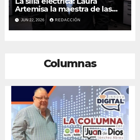
La silla eléctrica: Laura
Artemisa la maestra de las
Precampañas Por Antonio
JUN 22, 2026
REDACCIÓN
Ladrón de Guevara
Columnas