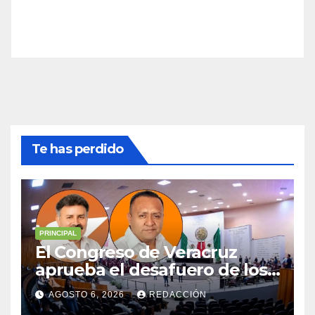
Te has perdido
PRINCIPAL
El Congreso de Veracruz
aprueba el desafuero de los
alcaldes de Ixhuatlán del
AGOSTO 6, 2026
REDACCIÓN
Sureste y Úrsulo Galván para