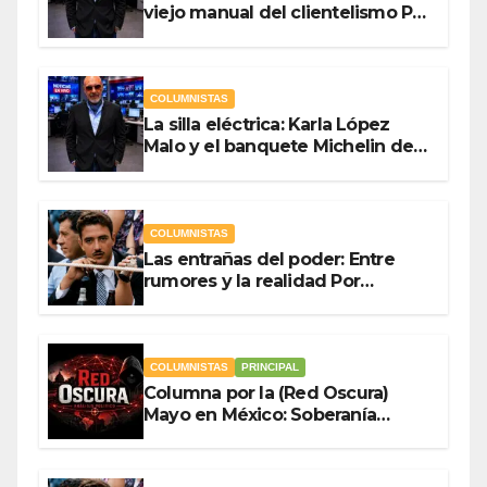
viejo manual del clientelismo Por
Antonio Ladrón de Guevara
COLUMNISTAS
La silla eléctrica: Karla López
Malo y el banquete Michelin del
gasto público Por Antonio
Ladrón de Guevara
COLUMNISTAS
Las entrañas del poder: Entre
rumores y la realidad Por
Olegario Roldan
COLUMNISTAS
PRINCIPAL
Columna por la (Red Oscura)
Mayo en México: Soberanía
Como Escudo y la Democracia
en Jaque