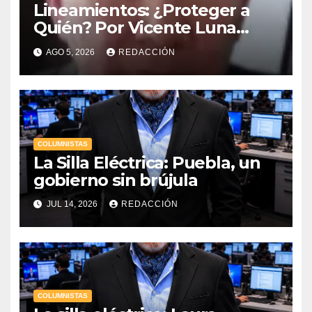
Lineamientos: ¿Proteger a
Quién? Por Vicente Luna
Hernández
AGO 5, 2026
REDACCIÓN
COLUMNISTAS
La Silla Eléctrica: Puebla, un
gobierno sin brújula
JUL 14, 2026
REDACCIÓN
COLUMNISTAS