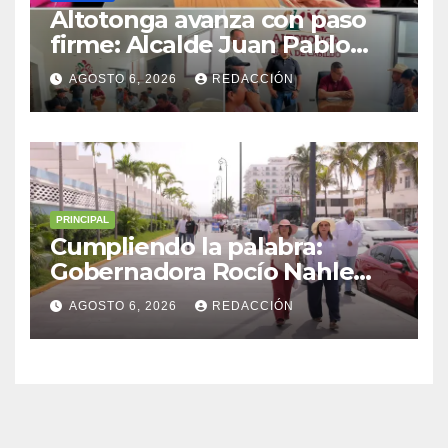
Altotonga avanza con paso
firme: Alcalde Juan Pablo
Becerra encabeza mesa de
AGOSTO 6, 2026
REDACCIÓN
diálogo con habitantes de
Malacatepec
PRINCIPAL
Cumpliendo la palabra:
Gobernadora Rocío Nahle
impulsa la gran rehabilitación
AGOSTO 6, 2026
REDACCIÓN
del Centro Histórico de
Veracruz