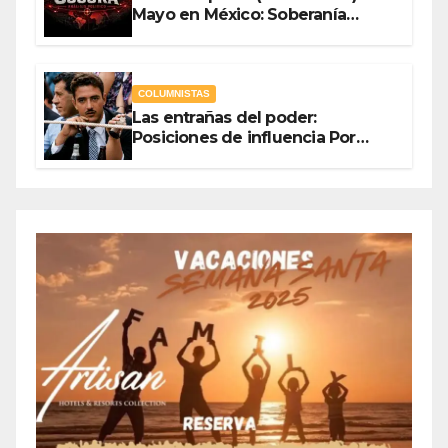
Mayo en México: Soberanía
Como Escudo y la Democracia
en Jaque
COLUMNISTAS
Las entrañas del poder:
Posiciones de influencia Por
Olegario Roldan