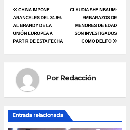
Navegación
CHINA IMPONE
CLAUDIA SHEINBAUM:
ARANCELES DEL 34.9%
EMBARAZOS DE
de
AL BRANDY DE LA
MENORES DE EDAD
entradas
UNIÓN EUROPEA A
SON INVESTIGADOS
PARTIR DE ESTA FECHA
COMO DELITO
Por
Redacción
Entrada relacionada