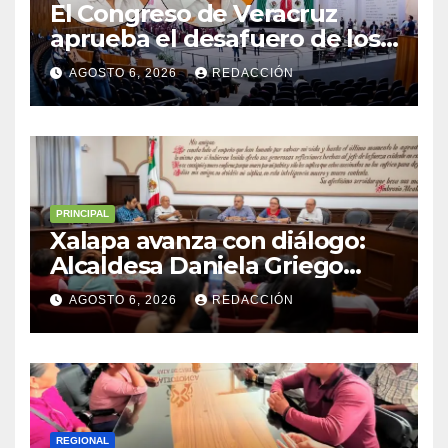
El Congreso de Veracruz
aprueba el desafuero de los
alcaldes de Ixhuatlán del
AGOSTO 6, 2026
REDACCIÓN
Sureste y Úrsulo Galván para
que enfrenten a la justicia
PRINCIPAL
Xalapa avanza con diálogo:
Alcaldesa Daniela Griego
Ceballos impulsa obras y
AGOSTO 6, 2026
REDACCIÓN
servicios para colonias del
municipio
REGIONAL