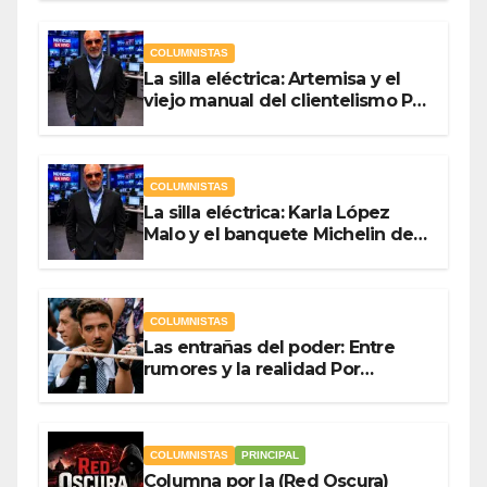
Guevara
COLUMNISTAS
La silla eléctrica: Artemisa y el
viejo manual del clientelismo Por
Antonio Ladrón de Guevara
COLUMNISTAS
La silla eléctrica: Karla López
Malo y el banquete Michelin del
gasto público Por Antonio
Ladrón de Guevara
COLUMNISTAS
Las entrañas del poder: Entre
rumores y la realidad Por
Olegario Roldan
COLUMNISTAS
PRINCIPAL
Columna por la (Red Oscura)