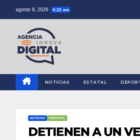
Saltar
agosto 9, 2026
4:22 am
al
contenido
NOTICIAS
ESTATAL
DEPOR
NOTICIAS
PRINCIPAL
DETIENEN A UN V