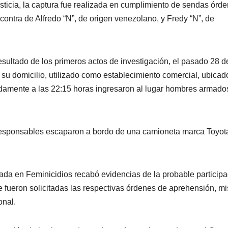
ticia, la captura fue realizada en cumplimiento de sendas órd
contra de Alfredo “N”, de origen venezolano, y Fredy “N”, de
sultado de los primeros actos de investigación, el pasado 28 d
 su domicilio, utilizado como establecimiento comercial, ubicad
damente a las 22:15 horas ingresaron al lugar hombres armado
esponsables escaparon a bordo de una camioneta marca Toyot
zada en Feminicidios recabó evidencias de la probable particip
ue fueron solicitadas las respectivas órdenes de aprehensión, 
onal.