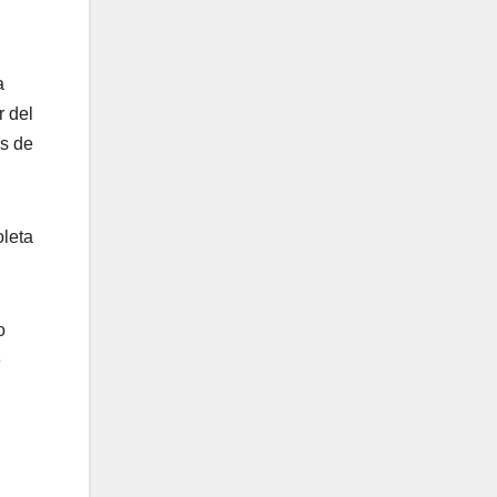
a
r del
es de
oleta
o
e