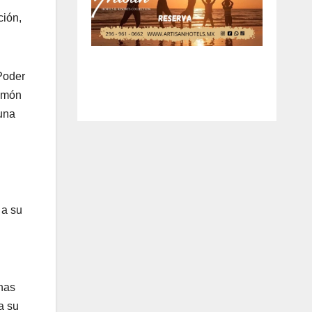
ción,
 Poder
almón
 una
 a su
onas
a su