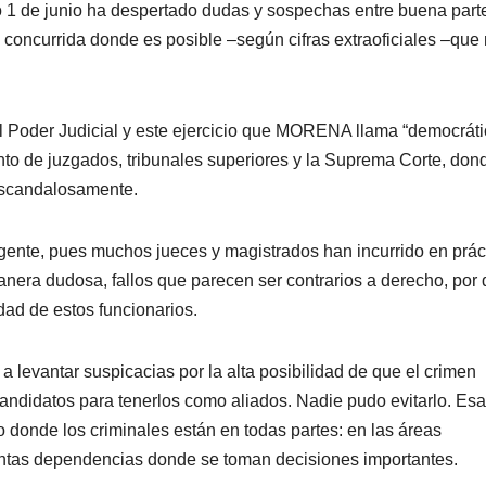
o 1 de junio ha despertado dudas y sospechas entre buena part
o concurrida donde es posible –según cifras extraoficiales –que
 Poder Judicial y este ejercicio que MORENA llama “democráti
nto de juzgados, tribunales superiores y la Suprema Corte, don
 escandalosamente.
gente, pues muchos jueces y magistrados han incurrido en prác
nera dudosa, fallos que parecen ser contrarios a derecho, por 
dad de estos funcionarios.
a levantar suspicacias por la alta posibilidad de que el crimen
candidatos para tenerlos como aliados. Nadie pudo evitarlo. Esa
donde los criminales están en todas partes: en las áreas
tintas dependencias donde se toman decisiones importantes.