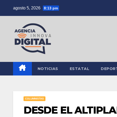
Saltar
agosto 5, 2026
8:13 pm
al
contenido
NOTICIAS
ESTATAL
DEPOR
COLUMNISTAS
DESDE EL ALTIPL