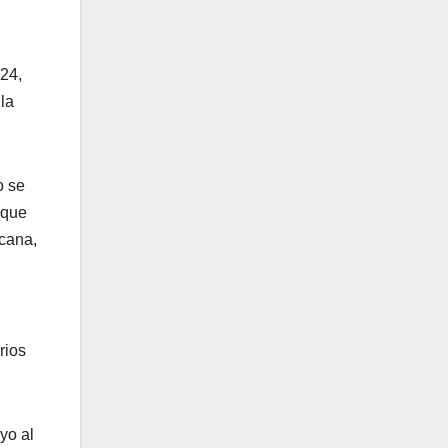
24,
la
o se
 que
rcana,
rios
yo al