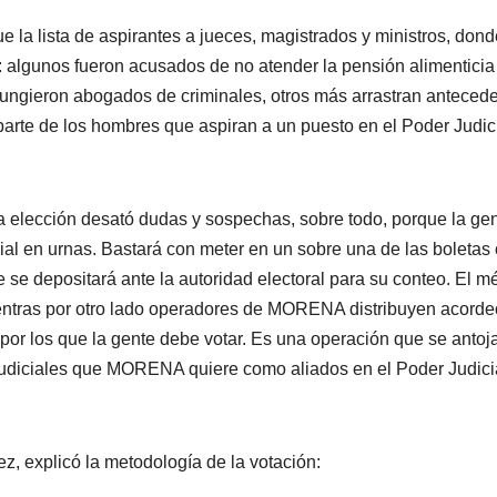
 la lista de aspirantes a jueces, magistrados y ministros, dond
: algunos fueron acusados de no atender la pensión alimenticia
fungieron abogados de criminales, otros más arrastran anteced
parte de los hombres que aspiran a un puesto en el Poder Judic
la elección desató dudas y sospechas, sobre todo, porque la ge
ial en urnas. Bastará con meter en un sobre una de las boletas
e se depositará ante la autoridad electoral para su conteo. El m
ientras por otro lado operadores de MORENA distribuyen acord
por los que la gente debe votar. Es una operación que se antoj
 judiciales que MORENA quiere como aliados en el Poder Judici
z, explicó la metodología de la votación: