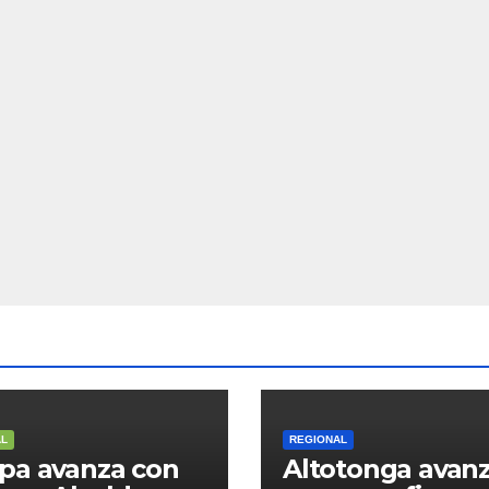
AL
REGIONAL
pa avanza con
Altotonga avan