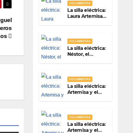
COLUMNISTAS
La silla eléctrica:
Laura Artemisa
iguel
la maestra de las
meros
Precampañas
Por Antonio
cos
Ladrón de
COLUMNISTAS
Guevara
La silla eléctrica:
Néstor, el
Chapulín Naranja
Por Antonio
Ladrón de
Guevara
COLUMNISTAS
La silla eléctrica:
Artemisa y el
arte de hacer
campaña sin
hacer campaña
Por Antonio
COLUMNISTAS
Ladrón de
La silla eléctrica:
Guevara
Artemisa y el