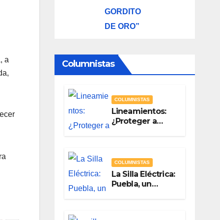
GORDITO
DE ORO”
, a
Columnistas
da,
COLUMNISTAS
Lineamientos:
lecer
¿Proteger a
Quién? Por
Vicente Luna
Hernández
ra
COLUMNISTAS
La Silla Eléctrica:
Puebla, un
gobierno sin
brújula