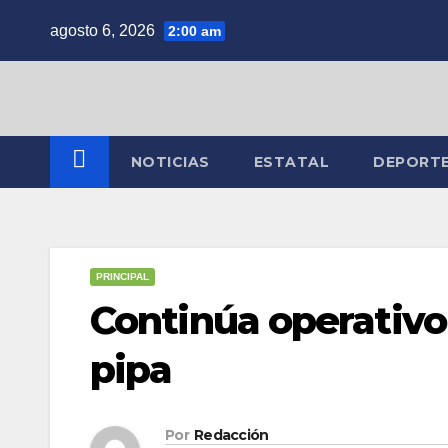
Saltar
agosto 6, 2026
2:00 am
al
contenido
NOTICIAS
ESTATAL
DEPORT
PRINCIPAL
Continúa operativ
pipa
Por
Redacción