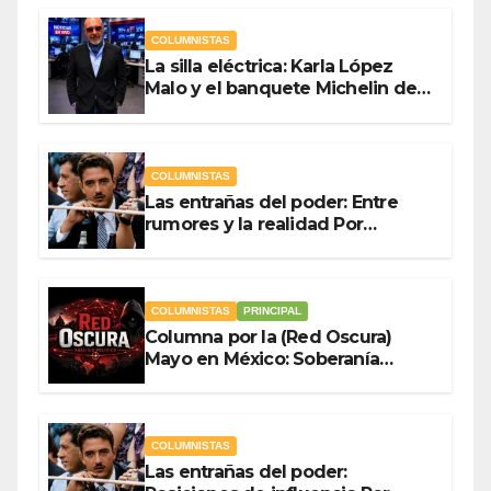
COLUMNISTAS
La silla eléctrica: Karla López
Malo y el banquete Michelin del
gasto público Por Antonio
Ladrón de Guevara
COLUMNISTAS
Las entrañas del poder: Entre
rumores y la realidad Por
Olegario Roldan
COLUMNISTAS
PRINCIPAL
Columna por la (Red Oscura)
Mayo en México: Soberanía
Como Escudo y la Democracia
en Jaque
COLUMNISTAS
Las entrañas del poder: