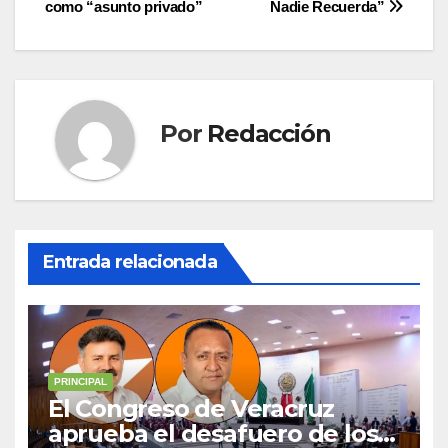
entradas
como “asunto privado”
Nadie Recuerda”
Por
Redacción
Entrada relacionada
PRINCIPAL
El Congreso de Veracruz
aprueba el desafuero de los