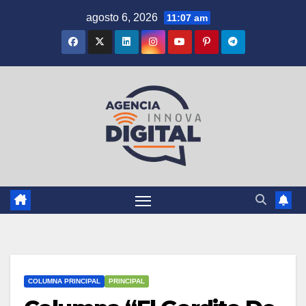
Saltar
agosto 6, 2026
11:07 am
al
contenido
COLUMNA PRINCIPAL
PRINCIPAL