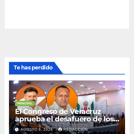
Te has perdido
PRINCIPAL
El Congreso de Veracruz
aprueba el desafuero de los
alcaldes de Ixhuatlán del
AGOSTO 6, 2026
REDACCIÓN
Sureste y Úrsulo Galván para