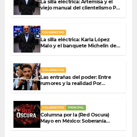
La silla eléctrica: Artemisa y el
viejo manual del clientelismo Por
Antonio Ladrón de Guevara
COLUMNISTAS
La silla eléctrica: Karla López
Malo y el banquete Michelin del
gasto público Por Antonio
Ladrón de Guevara
COLUMNISTAS
Las entrañas del poder: Entre
rumores y la realidad Por
Olegario Roldan
COLUMNISTAS
PRINCIPAL
Columna por la (Red Oscura)
Mayo en México: Soberanía
Como Escudo y la Democracia
en Jaque