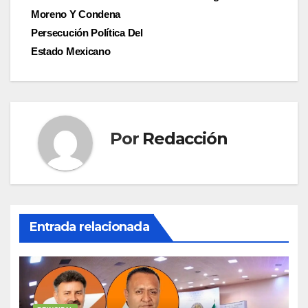
entradas
Moreno Y Condena
Persecución Política Del
Estado Mexicano
Por
Redacción
Entrada relacionada