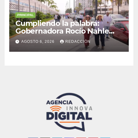
PRINCIPAL
Cumpliendo la palabra:
Gobernadora Rocío Nahle
impulsa la gran rehabilitación
AGOSTO 6, 2026
REDACCIÓN
del Centro Histórico de
Veracruz