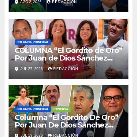
AGO 2, 2026
REDACCIÓN
COLUMNA PRINCIPAL
COLUMNA “El Gordito de Oro”
Por Juan de Dios Sánchez
Abreu
JUL 27, 2026
REDACCIÓN
COLUMNA PRINCIPAL
PRINCIPAL
Columna “El Gordito De Oro”
Por Juan De Dios Sánchez
Abreu
JUL 19, 2026
REDACCIÓN