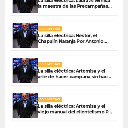
La silla eléctrica: Laura Artemisa
la maestra de las Precampañas
Por Antonio Ladrón de Guevara
COLUMNISTAS
La silla eléctrica: Néstor, el
Chapulín Naranja Por Antonio
Ladrón de Guevara
COLUMNISTAS
La silla eléctrica: Artemisa y el
arte de hacer campaña sin hacer
campaña Por Antonio Ladrón de
Guevara
COLUMNISTAS
La silla eléctrica: Artemisa y el
viejo manual del clientelismo Por
Antonio Ladrón de Guevara