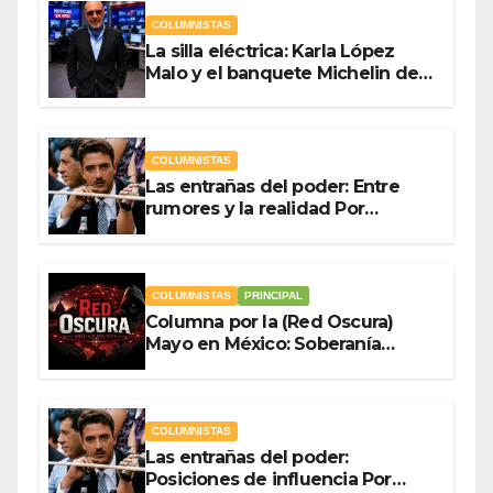
COLUMNISTAS
La silla eléctrica: Karla López
Malo y el banquete Michelin del
gasto público Por Antonio
Ladrón de Guevara
COLUMNISTAS
Las entrañas del poder: Entre
rumores y la realidad Por
Olegario Roldan
COLUMNISTAS
PRINCIPAL
Columna por la (Red Oscura)
Mayo en México: Soberanía
Como Escudo y la Democracia
en Jaque
COLUMNISTAS
Las entrañas del poder:
Posiciones de influencia Por