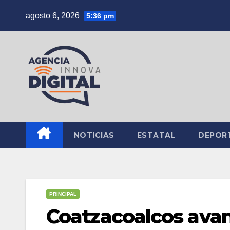
Saltar
agosto 6, 2026
5:36 pm
al
contenido
NOTICIAS
ESTATAL
DEPOR
PRINCIPAL
Coatzacoalcos avan