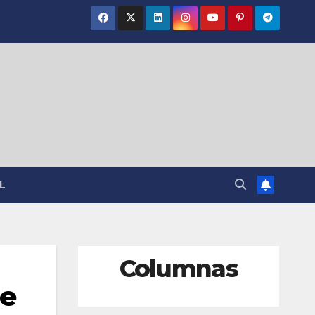
L
Columnas
de