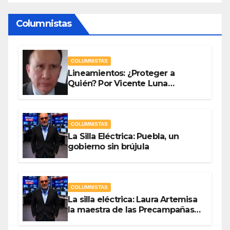
Columnistas
COLUMNISTAS
Lineamientos: ¿Proteger a
Quién? Por Vicente Luna
Hernández
COLUMNISTAS
La Silla Eléctrica: Puebla, un
gobierno sin brújula
COLUMNISTAS
La silla eléctrica: Laura Artemisa
la maestra de las Precampañas
Por Antonio Ladrón de Guevara