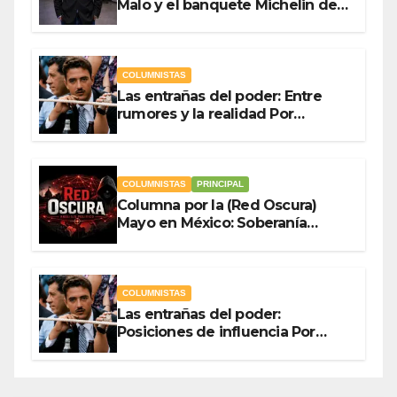
Malo y el banquete Michelin del
gasto público Por Antonio
Ladrón de Guevara
COLUMNISTAS
Las entrañas del poder: Entre
rumores y la realidad Por
Olegario Roldan
COLUMNISTAS
PRINCIPAL
Columna por la (Red Oscura)
Mayo en México: Soberanía
Como Escudo y la Democracia
en Jaque
COLUMNISTAS
Las entrañas del poder:
Posiciones de influencia Por
Olegario Roldan