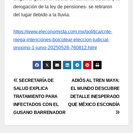
derogación de la ley de pensiones- se retiraron
del lugar debido a la lluvia.
https://www.eleconomista.com.mx/politica/cnte-
niega-intenciones-boicotear-eleccion-judicial-
proximo-1-junio-20250526-760812.html
Navegación
SECRETARÍA DE
ADIÓS AL TREN MAYA:
SALUD EXPLICA
EL MUNDO DESCUBRE
de
TRATAMIENTO PARA
DETALLE INESPERADO
entradas
INFECTADOS CON EL
QUE MÉXICO ESCONDÍA
GUSANO BARRENADOR