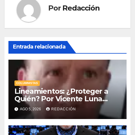
Por
Redacción
Entrada relacionada
COLUMNISTAS
Lineamientos: ¿Proteger a
Quién? Por Vicente Luna
Hernández
AGO 5, 2026
REDACCIÓN