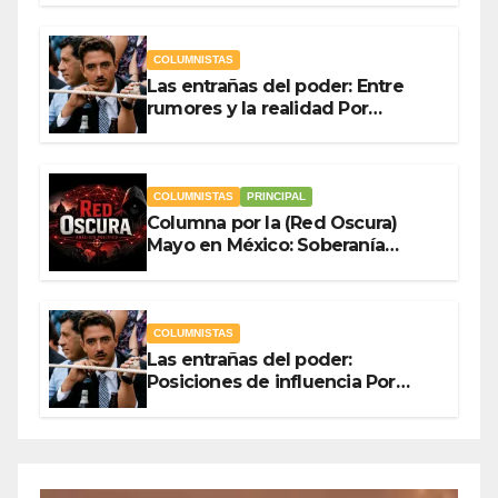
Ladrón de Guevara
COLUMNISTAS
Las entrañas del poder: Entre
rumores y la realidad Por
Olegario Roldan
COLUMNISTAS
PRINCIPAL
Columna por la (Red Oscura)
Mayo en México: Soberanía
Como Escudo y la Democracia
en Jaque
COLUMNISTAS
Las entrañas del poder:
Posiciones de influencia Por
Olegario Roldan