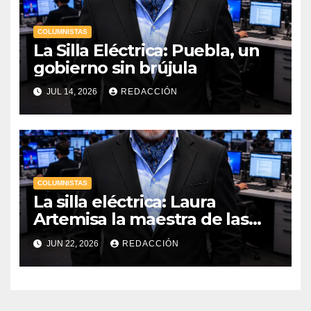
COLUMNISTAS
La Silla Eléctrica: Puebla, un
gobierno sin brújula
JUL 14, 2026
REDACCIÓN
COLUMNISTAS
La silla eléctrica: Laura
Artemisa la maestra de las
Precampañas Por Antonio
JUN 22, 2026
REDACCIÓN
Ladrón de Guevara