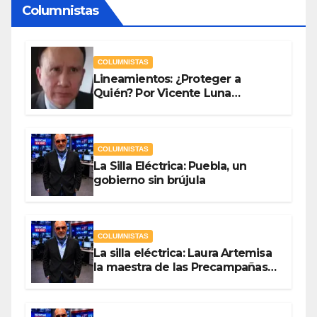
Columnistas
COLUMNISTAS
Lineamientos: ¿Proteger a
Quién? Por Vicente Luna
Hernández
COLUMNISTAS
La Silla Eléctrica: Puebla, un
gobierno sin brújula
COLUMNISTAS
La silla eléctrica: Laura Artemisa
la maestra de las Precampañas
Por Antonio Ladrón de Guevara