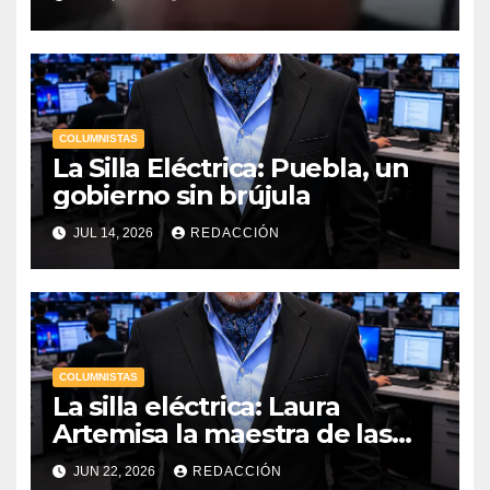
COLUMNISTAS
La Silla Eléctrica: Puebla, un
gobierno sin brújula
JUL 14, 2026
REDACCIÓN
COLUMNISTAS
La silla eléctrica: Laura
Artemisa la maestra de las
Precampañas Por Antonio
JUN 22, 2026
REDACCIÓN
Ladrón de Guevara