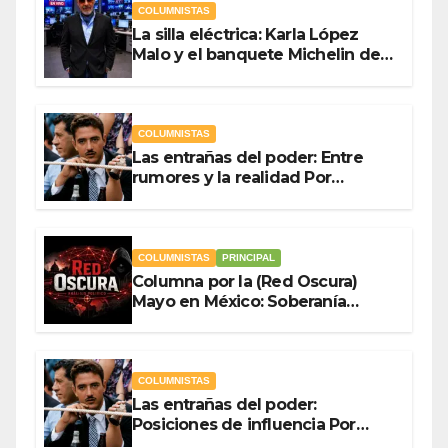
COLUMNISTAS
La silla eléctrica: Karla López
Malo y el banquete Michelin del
gasto público Por Antonio
Ladrón de Guevara
COLUMNISTAS
Las entrañas del poder: Entre
rumores y la realidad Por
Olegario Roldan
COLUMNISTAS
PRINCIPAL
Columna por la (Red Oscura)
Mayo en México: Soberanía
Como Escudo y la Democracia
en Jaque
COLUMNISTAS
Las entrañas del poder:
Posiciones de influencia Por
Olegario Roldan