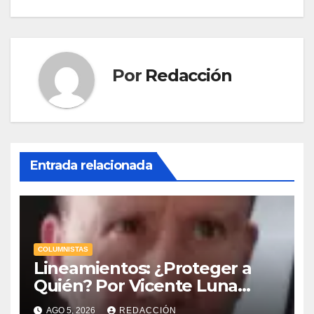
Por
Redacción
Entrada relacionada
COLUMNISTAS
Lineamientos: ¿Proteger a
Quién? Por Vicente Luna
Hernández
AGO 5, 2026
REDACCIÓN