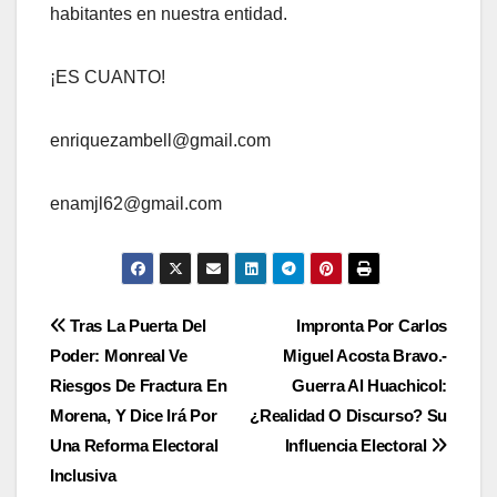
habitantes en nuestra entidad.
¡ES CUANTO!
enriquezambell@gmail.com
enamjl62@gmail.com
Navegación
Tras La Puerta Del
Impronta Por Carlos
Poder: Monreal Ve
Miguel Acosta Bravo.-
de
Riesgos De Fractura En
Guerra Al Huachicol:
entradas
Morena, Y Dice Irá Por
¿Realidad O Discurso? Su
Una Reforma Electoral
Influencia Electoral
Inclusiva