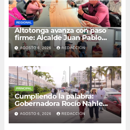
REGIONAL
Altotonga avanza con paso
firme: Alcalde Juan Pablo
Becerra encabeza mesa de
AGOSTO 6, 2026
REDACCIÓN
diálogo con habitantes de
Malacatepec
PRINCIPAL
Cumpliendo la palabra:
Gobernadora Rocío Nahle
impulsa la gran rehabilitación
AGOSTO 6, 2026
REDACCIÓN
del Centro Histórico de
Veracruz