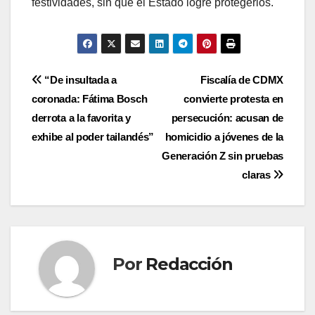
festividades, sin que el Estado logre protegerlos.
Navegación
“De insultada a
Fiscalía de CDMX
coronada: Fátima Bosch
convierte protesta en
de
derrota a la favorita y
persecución: acusan de
entradas
exhibe al poder tailandés”
homicidio a jóvenes de la
Generación Z sin pruebas
claras
Por
Redacción