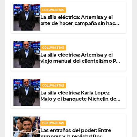
COLUMNISTAS
La silla eléctrica: Artemisa y el
arte de hacer campaña sin hacer
campaña Por Antonio Ladrón de
Guevara
COLUMNISTAS
La silla eléctrica: Artemisa y el
viejo manual del clientelismo Por
Antonio Ladrón de Guevara
COLUMNISTAS
La silla eléctrica: Karla López
Malo y el banquete Michelin del
gasto público Por Antonio
Ladrón de Guevara
COLUMNISTAS
Las entrañas del poder: Entre
rumores y la realidad Por