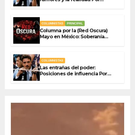
Olegario Roldan
COLUMNISTAS
PRINCIPAL
Columna por la (Red Oscura)
Mayo en México: Soberanía
Como Escudo y la Democracia
en Jaque
COLUMNISTAS
Las entrañas del poder:
Posiciones de influencia Por
Olegario Roldan