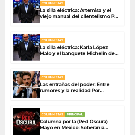
COLUMNISTAS
La silla eléctrica: Artemisa y el
viejo manual del clientelismo Por
Antonio Ladrón de Guevara
COLUMNISTAS
La silla eléctrica: Karla López
Malo y el banquete Michelin del
gasto público Por Antonio
Ladrón de Guevara
COLUMNISTAS
Las entrañas del poder: Entre
rumores y la realidad Por
Olegario Roldan
COLUMNISTAS
PRINCIPAL
Columna por la (Red Oscura)
Mayo en México: Soberanía
Como Escudo y la Democracia