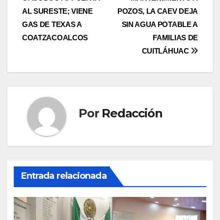
de
AL SURESTE; VIENE
POZOS, LA CAEV DEJA
entradas
GAS DE TEXAS A
SIN AGUA POTABLE A
COATZACOALCOS
FAMILIAS DE
CUITLÁHUAC
Por
Redacción
Entrada relacionada