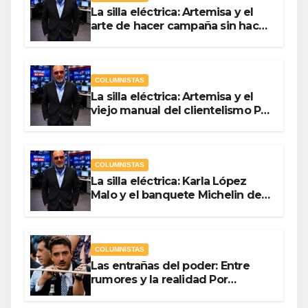
La silla eléctrica: Artemisa y el
arte de hacer campaña sin hacer
campaña Por Antonio Ladrón de
Guevara
COLUMNISTAS
La silla eléctrica: Artemisa y el
viejo manual del clientelismo Por
Antonio Ladrón de Guevara
COLUMNISTAS
La silla eléctrica: Karla López
Malo y el banquete Michelin del
gasto público Por Antonio
Ladrón de Guevara
COLUMNISTAS
Las entrañas del poder: Entre
rumores y la realidad Por
Olegario Roldan