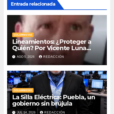
Entrada relacionada
COLUMNISTAS
Lineamientos: ¿Proteger a
Quién? Por Vicente Luna
Hernández
AGO 5, 2026
REDACCIÓN
COLUMNISTAS
La Silla Eléctrica: Puebla, un
gobierno sin brújula
JUL 14, 2026
REDACCIÓN