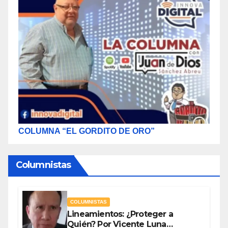
COLUMNA “EL GORDITO DE ORO”
Columnistas
COLUMNISTAS
Lineamientos: ¿Proteger a
Quién? Por Vicente Luna