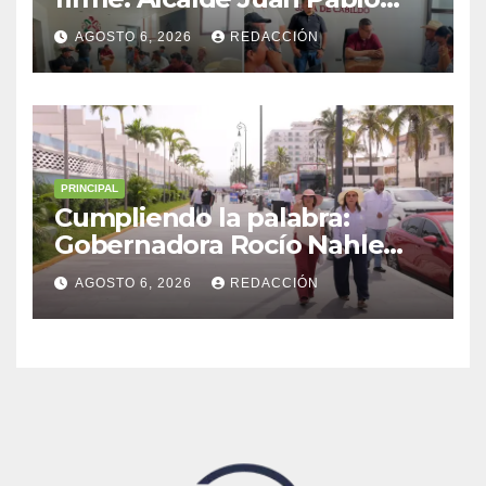
Becerra encabeza mesa de
AGOSTO 6, 2026
REDACCIÓN
diálogo con habitantes de
Malacatepec
PRINCIPAL
Cumpliendo la palabra:
Gobernadora Rocío Nahle
impulsa la gran rehabilitación
AGOSTO 6, 2026
REDACCIÓN
del Centro Histórico de
Veracruz