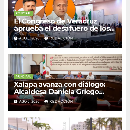
PRINCIPAL
El Congreso de Veracruz
aprueba el desafuero de los
alcaldes de Ixhuatlán del
AGO 6, 2026
REDACCIÓN
Sureste y Úrsulo Galván para
que enfrenten a la justicia
PRINCIPAL
Xalapa avanza con diálogo:
Alcaldesa Daniela Griego
Ceballos impulsa obras y
AGO 6, 2026
REDACCIÓN
servicios para colonias del
municipio