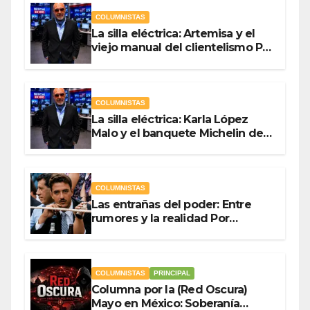
COLUMNISTAS
La silla eléctrica: Artemisa y el
viejo manual del clientelismo Por
Antonio Ladrón de Guevara
COLUMNISTAS
La silla eléctrica: Karla López
Malo y el banquete Michelin del
gasto público Por Antonio
Ladrón de Guevara
COLUMNISTAS
Las entrañas del poder: Entre
rumores y la realidad Por
Olegario Roldan
COLUMNISTAS
PRINCIPAL
Columna por la (Red Oscura)
Mayo en México: Soberanía