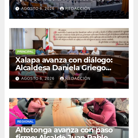
alcaldes de Ixhuatlán del
AGOSTO 6, 2026
REDACCIÓN
Sureste y Úrsulo Galván para
que enfrenten a la justicia
PRINCIPAL
Xalapa avanza con diálogo:
Alcaldesa Daniela Griego
Ceballos impulsa obras y
AGOSTO 6, 2026
REDACCIÓN
servicios para colonias del
municipio
REGIONAL
Altotonga avanza con paso
firme: Alcalde Juan Pablo