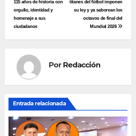
115 años de historia con
titanes del fútbol imponen
de
orgullo, identidad y
su ley y ya saborean los
entradas
homenaje a sus
octavos de final del
ciudadanos
Mundial 2026
Por
Redacción
Entrada relacionada