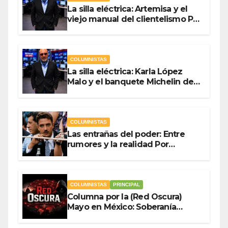
La silla eléctrica: Artemisa y el
viejo manual del clientelismo Por
Antonio Ladrón de Guevara
COLUMNISTAS
La silla eléctrica: Karla López
Malo y el banquete Michelin del
gasto público Por Antonio
Ladrón de Guevara
COLUMNISTAS
Las entrañas del poder: Entre
rumores y la realidad Por
Olegario Roldan
COLUMNISTAS
PRINCIPAL
Columna por la (Red Oscura)
Mayo en México: Soberanía
Como Escudo y la Democracia
en Jaque