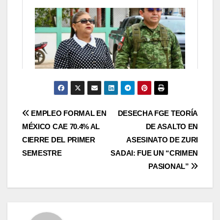
Navegación
EMPLEO FORMAL EN
DESECHA FGE TEORÍA
MÉXICO CAE 70.4% AL
DE ASALTO EN
de
CIERRE DEL PRIMER
ASESINATO DE ZURI
entradas
SEMESTRE
SADAI: FUE UN “CRIMEN
PASIONAL”