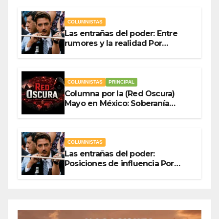
Ladrón de Guevara
COLUMNISTAS
Las entrañas del poder: Entre
rumores y la realidad Por
Olegario Roldan
COLUMNISTAS
PRINCIPAL
Columna por la (Red Oscura)
Mayo en México: Soberanía
Como Escudo y la Democracia
en Jaque
COLUMNISTAS
Las entrañas del poder:
Posiciones de influencia Por
Olegario Roldan