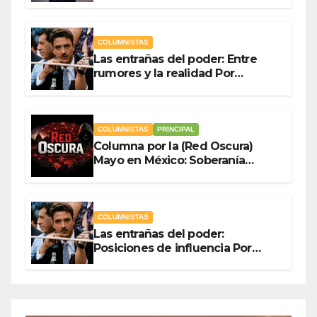
gasto público Por Antonio
Ladrón de Guevara
COLUMNISTAS
Las entrañas del poder: Entre
rumores y la realidad Por
Olegario Roldan
COLUMNISTAS
PRINCIPAL
Columna por la (Red Oscura)
Mayo en México: Soberanía
Como Escudo y la Democracia
en Jaque
COLUMNISTAS
Las entrañas del poder:
Posiciones de influencia Por
Olegario Roldan