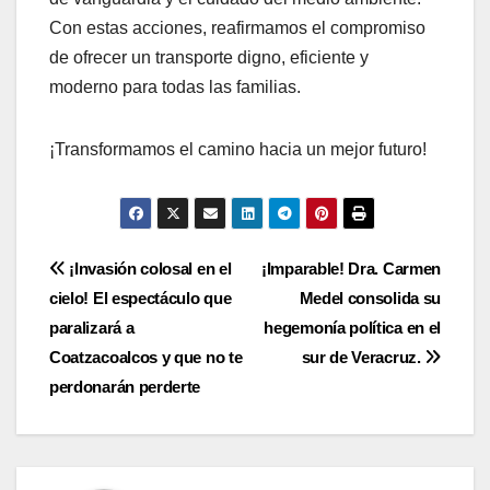
Con estas acciones, reafirmamos el compromiso
de ofrecer un transporte digno, eficiente y
moderno para todas las familias.
¡Transformamos el camino hacia un mejor futuro!
Navegación
¡Invasión colosal en el
¡Imparable! Dra. Carmen
cielo! El espectáculo que
Medel consolida su
de
paralizará a
hegemonía política en el
entradas
Coatzacoalcos y que no te
sur de Veracruz.
perdonarán perderte