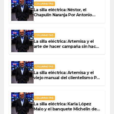
COLUMNISTAS
La silla eléctrica: Néstor, el
Chapulín Naranja Por Antonio
Ladrón de Guevara
COLUMNISTAS
La silla eléctrica: Artemisa y el
arte de hacer campaña sin hacer
campaña Por Antonio Ladrón de
Guevara
COLUMNISTAS
La silla eléctrica: Artemisa y el
viejo manual del clientelismo Por
Antonio Ladrón de Guevara
COLUMNISTAS
La silla eléctrica: Karla López
Malo y el banquete Michelin del