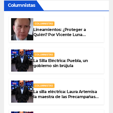
Columnistas
COLUMNISTAS
Lineamientos: ¿Proteger a
Quién? Por Vicente Luna
Hernández
COLUMNISTAS
La Silla Eléctrica: Puebla, un
gobierno sin brújula
COLUMNISTAS
La silla eléctrica: Laura Artemisa
la maestra de las Precampañas
Por Antonio Ladrón de Guevara