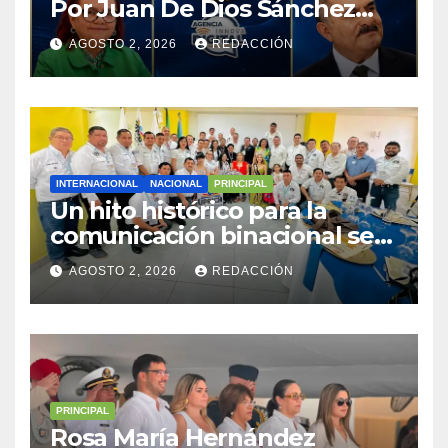
Por Juan De Dios Sánchez
Abreu
AGOSTO 2, 2026
REDACCIÓN
INTERNACIONAL
NACIONAL
PRINCIPAL
Un hito histórico para la
comunicación binacional se
consolidó con el Primer
AGOSTO 2, 2026
REDACCIÓN
Encuentro Periodístico
Guatemala–México en
Coatepeque,
Quetzaltenango
PRINCIPAL
Rosa María Hernández