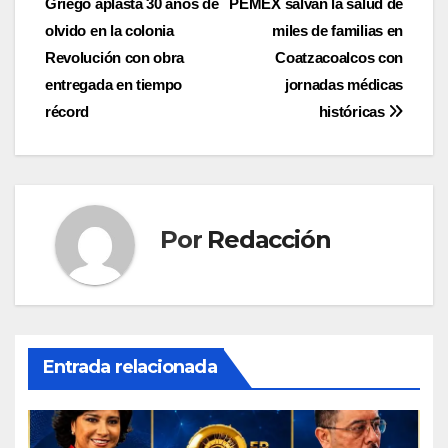
Griego aplasta 30 años de
PEMEX salvan la salud de
entradas
olvido en la colonia
miles de familias en
Revolución con obra
Coatzacoalcos con
entregada en tiempo
jornadas médicas
récord
históricas
Por
Redacción
Entrada relacionada