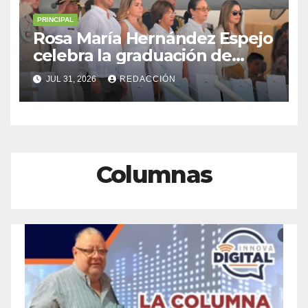
PRINCIPAL
Rosa María Hernández Espejo
celebra la graduación de
cadetes navales junto a
JUL 31, 2026
REDACCIÓN
Sheinbaum y Nahle
Columnas