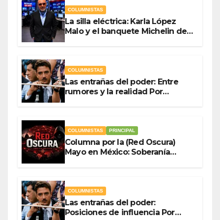
COLUMNISTAS
La silla eléctrica: Karla López
Malo y el banquete Michelin del
gasto público Por Antonio
Ladrón de Guevara
COLUMNISTAS
Las entrañas del poder: Entre
rumores y la realidad Por
Olegario Roldan
COLUMNISTAS
PRINCIPAL
Columna por la (Red Oscura)
Mayo en México: Soberanía
Como Escudo y la Democracia
en Jaque
COLUMNISTAS
Las entrañas del poder:
Posiciones de influencia Por