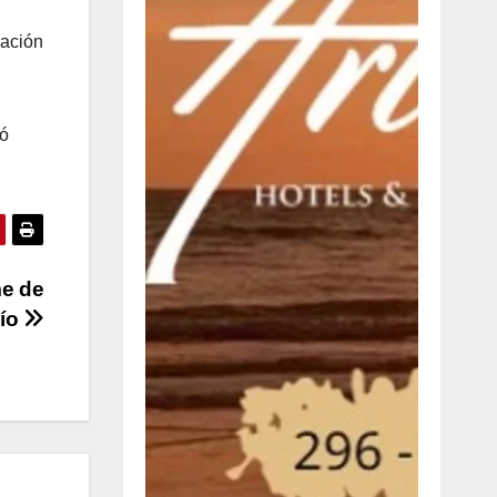
cación
ró
me de
Río