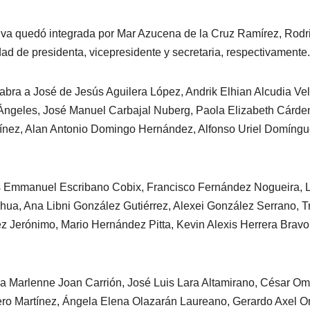
ctiva quedó integrada por Mar Azucena de la Cruz Ramírez, Rodr
dad de presidenta, vicepresidente y secretaria, respectivamente.
labra a José de Jesús Aguilera López, Andrik Elhian Alcudia Ve
 Ángeles, José Manuel Carbajal Nuberg, Paola Elizabeth Cárde
rtínez, Alan Antonio Domingo Hernández, Alfonso Uriel Domíng
s Emmanuel Escribano Cobix, Francisco Fernández Nogueira, 
ua, Ana Libni González Gutiérrez, Alexei González Serrano, Tr
erónimo, Mario Hernández Pitta, Kevin Alexis Herrera Bravo
a Marlenne Joan Carrión, José Luis Lara Altamirano, César Om
ero Martínez, Ángela Elena Olazarán Laureano, Gerardo Axel O