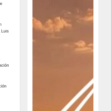
ge
n
 Luis
a
vación
ción