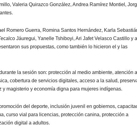
millo, Valeria Quirazco González, Andrea Ramírez Montiel, Jor
antes.
ael Romero Guerra, Romina Santos Hernández, Karla Sebastiá
calco Jáuregui, Yanelle Tshiboyi, Ari Jafet Velasco Castillo y a
esentaron sus propuestas, como también lo hicieron el y las
durante la sesión son: protección al medio ambiente, atención 
sica, cobertura de servicios digitales, acceso a la salud, preser
ez y magisterio y economía digna para mujeres indígenas.
promoción del deporte, inclusión juvenil en gobiernos, capacita
 curso vial para licencias, protección canina, protección a
ación digital a adultos.