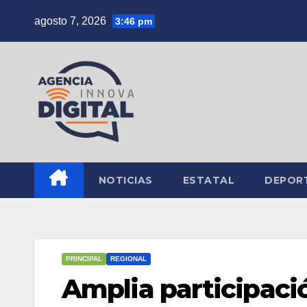
Saltar
agosto 7, 2026
3:46 pm
al
contenido
NOTICIAS
ESTATAL
DEPOR
PRINCIPAL
REGIONAL
Amplia participaci