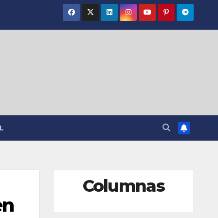
L
Columnas
en