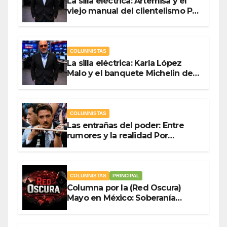
La silla eléctrica: Artemisa y el
viejo manual del clientelismo Por
Antonio Ladrón de Guevara
COLUMNISTAS
La silla eléctrica: Karla López
Malo y el banquete Michelin del
gasto público Por Antonio
Ladrón de Guevara
COLUMNISTAS
Las entrañas del poder: Entre
rumores y la realidad Por
Olegario Roldan
COLUMNISTAS
PRINCIPAL
Columna por la (Red Oscura)
Mayo en México: Soberanía
Como Escudo y la Democracia
en Jaque