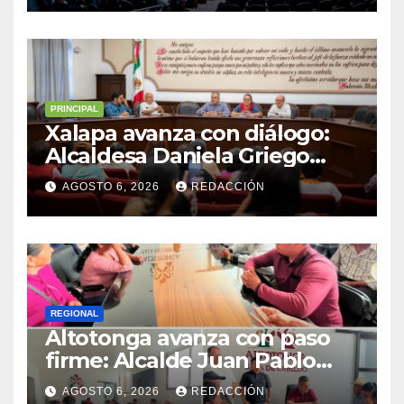
que enfrenten a la justicia
PRINCIPAL
Xalapa avanza con diálogo:
Alcaldesa Daniela Griego
Ceballos impulsa obras y
AGOSTO 6, 2026
REDACCIÓN
servicios para colonias del
municipio
REGIONAL
Altotonga avanza con paso
firme: Alcalde Juan Pablo
Becerra encabeza mesa de
AGOSTO 6, 2026
REDACCIÓN