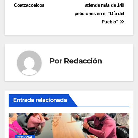
entradas
Coatzacoalcos
atiende más de 140
peticiones en el “Día del
Pueblo”
Por
Redacción
Entrada relacionada
REGIONAL