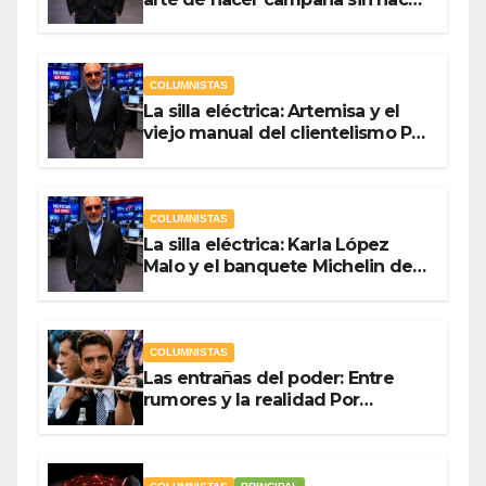
campaña Por Antonio Ladrón de
Guevara
COLUMNISTAS
La silla eléctrica: Artemisa y el
viejo manual del clientelismo Por
Antonio Ladrón de Guevara
COLUMNISTAS
La silla eléctrica: Karla López
Malo y el banquete Michelin del
gasto público Por Antonio
Ladrón de Guevara
COLUMNISTAS
Las entrañas del poder: Entre
rumores y la realidad Por
Olegario Roldan