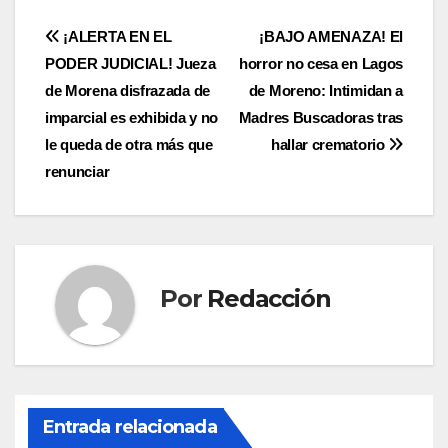
Navegación
¡ALERTA EN EL
¡BAJO AMENAZA! El
PODER JUDICIAL! Jueza
horror no cesa en Lagos
de
de Morena disfrazada de
de Moreno: Intimidan a
entradas
imparcial es exhibida y no
Madres Buscadoras tras
le queda de otra más que
hallar crematorio
renunciar
Por
Redacción
Entrada relacionada