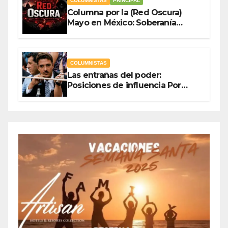
COLUMNISTAS
PRINCIPAL
Columna por la (Red Oscura)
Mayo en México: Soberanía
Como Escudo y la Democracia
en Jaque
COLUMNISTAS
Las entrañas del poder:
Posiciones de influencia Por
Olegario Roldan