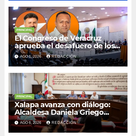
PRINCIPAL
El Congreso de Veracruz
aprueba el desafuero de los
alcaldes de Ixhuatlán del
AGO 6, 2026
REDACCIÓN
Sureste y Úrsulo Galván para
que enfrenten a la justicia
PRINCIPAL
Xalapa avanza con diálogo:
Alcaldesa Daniela Griego
Ceballos impulsa obras y
AGO 6, 2026
REDACCIÓN
servicios para colonias del
municipio