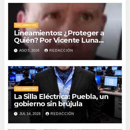
COLUMNISTAS
Lineamientos: ¿Proteger a
Quién? Por Vicente Luna
Hernández
AGO 5, 2026
REDACCIÓN
COLUMNISTAS
La Silla Eléctrica: Puebla, un
gobierno sin brújula
JUL 14, 2026
REDACCIÓN