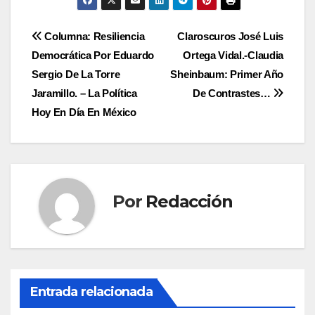
Navegación
Columna: Resiliencia
Claroscuros José Luis
Democrática Por Eduardo
Ortega Vidal.-Claudia
de
Sergio De La Torre
Sheinbaum: Primer Año
entradas
Jaramillo. – La Política
De Contrastes…
Hoy En Día En México
Por
Redacción
Entrada relacionada