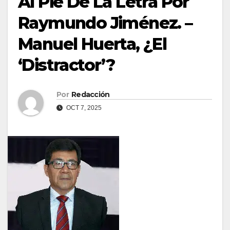
Al Pie De La Letra Por
Raymundo Jiménez. –
Manuel Huerta, ¿El
‘Distractor’?
Por
Redacción
OCT 7, 2025