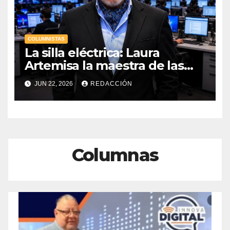
COLUMNISTAS
La silla eléctrica: Laura
Artemisa la maestra de las
Precampañas Por Antonio
JUN 22, 2026
REDACCIÓN
Ladrón de Guevara
Columnas