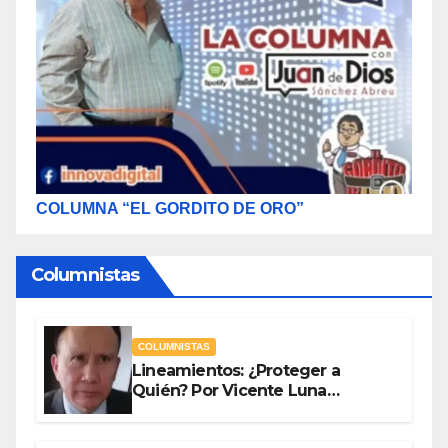
COLUMNA “EL GORDITO DE ORO”
Columnistas
COLUMNISTAS
Lineamientos: ¿Proteger a
Quién? Por Vicente Luna
Hernández