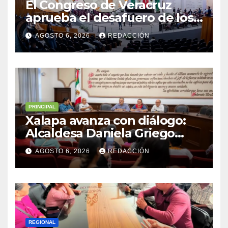
El Congreso de Veracruz
aprueba el desafuero de los
alcaldes de Ixhuatlán del
AGOSTO 6, 2026
REDACCIÓN
Sureste y Úrsulo Galván para
que enfrenten a la justicia
PRINCIPAL
Xalapa avanza con diálogo:
Alcaldesa Daniela Griego
Ceballos impulsa obras y
AGOSTO 6, 2026
REDACCIÓN
servicios para colonias del
municipio
REGIONAL