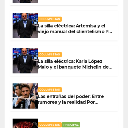
campaña Por Antonio Ladrón de
Guevara
COLUMNISTAS
La silla eléctrica: Artemisa y el
viejo manual del clientelismo Por
Antonio Ladrón de Guevara
COLUMNISTAS
La silla eléctrica: Karla López
Malo y el banquete Michelin del
gasto público Por Antonio
Ladrón de Guevara
COLUMNISTAS
Las entrañas del poder: Entre
rumores y la realidad Por
Olegario Roldan
COLUMNISTAS
PRINCIPAL