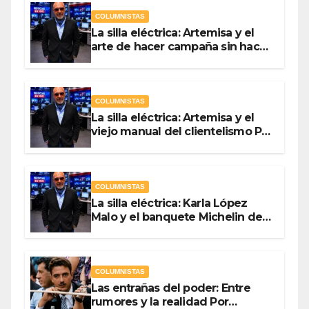
COLUMNISTAS
La silla eléctrica: Artemisa y el
arte de hacer campaña sin hacer
campaña Por Antonio Ladrón de
Guevara
COLUMNISTAS
La silla eléctrica: Artemisa y el
viejo manual del clientelismo Por
Antonio Ladrón de Guevara
COLUMNISTAS
La silla eléctrica: Karla López
Malo y el banquete Michelin del
gasto público Por Antonio
Ladrón de Guevara
COLUMNISTAS
Las entrañas del poder: Entre
rumores y la realidad Por