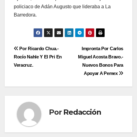
policiaco de Adán Augusto que lideraba a La
Barredora.
Navegación
Por Ricardo Chua.-
Impronta Por Carlos
Rocío Nahle Y El Pri En
Miguel Acosta Bravo.-
de
Veracruz.
Nuevos Bonos Para
entradas
Apoyar A Pemex
Por
Redacción