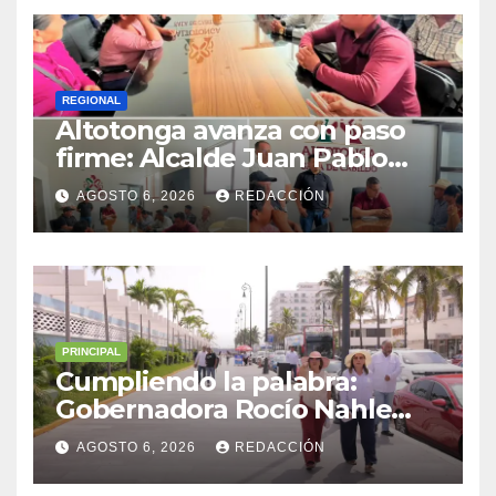
REGIONAL
Altotonga avanza con paso
firme: Alcalde Juan Pablo
Becerra encabeza mesa de
AGOSTO 6, 2026
REDACCIÓN
diálogo con habitantes de
Malacatepec
PRINCIPAL
Cumpliendo la palabra:
Gobernadora Rocío Nahle
impulsa la gran rehabilitación
AGOSTO 6, 2026
REDACCIÓN
del Centro Histórico de
Veracruz