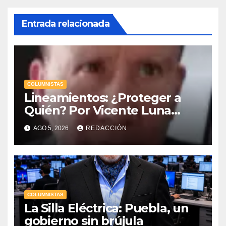
Entrada relacionada
COLUMNISTAS
Lineamientos: ¿Proteger a
Quién? Por Vicente Luna
Hernández
AGO 5, 2026
REDACCIÓN
COLUMNISTAS
La Silla Eléctrica: Puebla, un
gobierno sin brújula