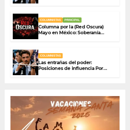
Olegario Roldan
COLUMNISTAS
PRINCIPAL
Columna por la (Red Oscura)
Mayo en México: Soberanía
Como Escudo y la Democracia
en Jaque
COLUMNISTAS
Las entrañas del poder:
Posiciones de influencia Por
Olegario Roldan