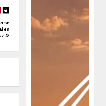
os se
al en
ruz