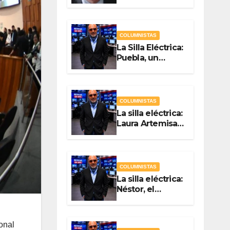
Quién? Por
Vicente Luna
Hernández
COLUMNISTAS
La Silla Eléctrica:
Puebla, un
gobierno sin
brújula
COLUMNISTAS
La silla eléctrica:
Laura Artemisa
la maestra de las
Precampañas
Por Antonio
Ladrón de
COLUMNISTAS
Guevara
La silla eléctrica:
Néstor, el
Chapulín Naranja
Por Antonio
Ladrón de
onal