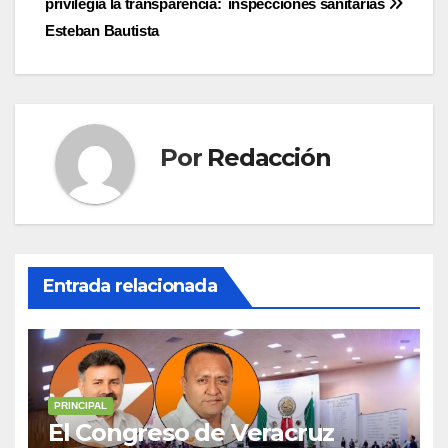
privilegia la transparencia:
inspecciones sanitarias
entradas
Esteban Bautista
Por
Redacción
Entrada relacionada
PRINCIPAL
El Congreso de Veracruz