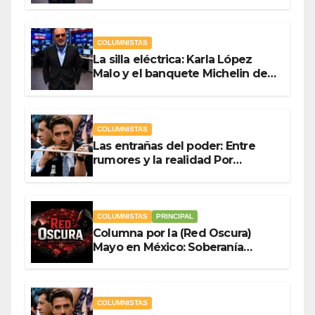
Antonio Ladrón de Guevara
COLUMNISTAS
La silla eléctrica: Karla López
Malo y el banquete Michelin del
gasto público Por Antonio
Ladrón de Guevara
COLUMNISTAS
Las entrañas del poder: Entre
rumores y la realidad Por
Olegario Roldan
COLUMNISTAS
PRINCIPAL
Columna por la (Red Oscura)
Mayo en México: Soberanía
Como Escudo y la Democracia
en Jaque
COLUMNISTAS