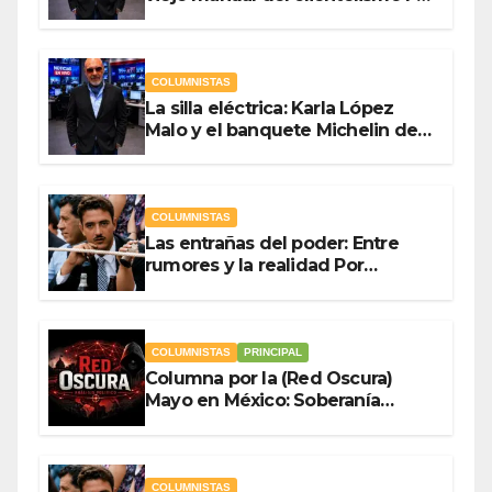
Antonio Ladrón de Guevara
COLUMNISTAS
La silla eléctrica: Karla López
Malo y el banquete Michelin del
gasto público Por Antonio
Ladrón de Guevara
COLUMNISTAS
Las entrañas del poder: Entre
rumores y la realidad Por
Olegario Roldan
COLUMNISTAS
PRINCIPAL
Columna por la (Red Oscura)
Mayo en México: Soberanía
Como Escudo y la Democracia
en Jaque
COLUMNISTAS