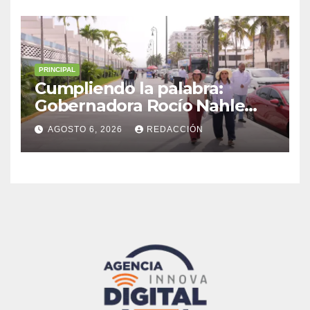
Malacatepec
PRINCIPAL
Cumpliendo la palabra:
Gobernadora Rocío Nahle
impulsa la gran rehabilitación
AGOSTO 6, 2026
REDACCIÓN
del Centro Histórico de
Veracruz