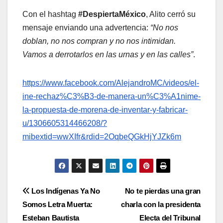
Con el hashtag
#DespiertaMéxico
, Alito cerró su
mensaje enviando una advertencia:
“No nos
doblan, no nos compran y no nos intimidan.
Vamos a derrotarlos en las urnas y en las calles”
.
https://www.facebook.com/AlejandroMC/videos/el-
ine-rechaz%C3%B3-de-manera-un%C3%A1nime-
la-propuesta-de-morena-de-inventar-y-fabricar-
u/1306605314466208/?
mibextid=wwXIfr&rdid=2OqbeQGkHjYJZk6m
Navegación
Los Indígenas Ya No
No te pierdas una gran
Somos Letra Muerta:
charla con la presidenta
de
Esteban Bautista
Electa del Tribunal