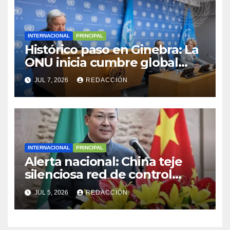
Coatepeque, Quetzaltenango
INTERNACIONAL
PRINCIPAL
Histórico paso en Ginebra: La
ONU inicia cumbre global
para regular la Inteligencia
JUL 7, 2026
REDACCIÓN
Artificial y frenar oligopolios
INTERNACIONAL
PRINCIPAL
Alerta nacional: China teje
silenciosa red de control
sobre México en plena crisis
JUL 5, 2026
REDACCIÓN
del T-MEC