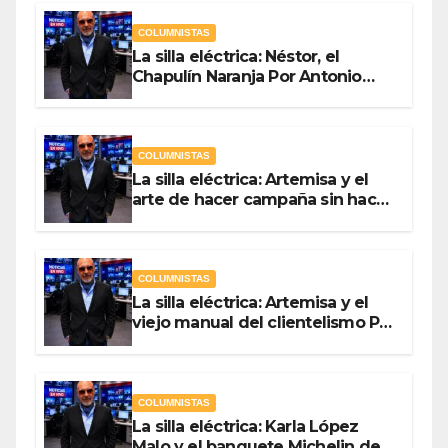
COLUMNISTAS
La silla eléctrica: Néstor, el
Chapulín Naranja Por Antonio
Ladrón de Guevara
COLUMNISTAS
La silla eléctrica: Artemisa y el
arte de hacer campaña sin hacer
campaña Por Antonio Ladrón de
Guevara
COLUMNISTAS
La silla eléctrica: Artemisa y el
viejo manual del clientelismo Por
Antonio Ladrón de Guevara
COLUMNISTAS
La silla eléctrica: Karla López
Malo y el banquete Michelin del