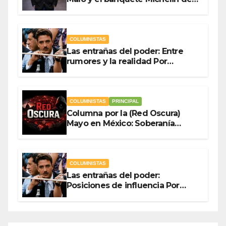
gasto público Por Antonio
Ladrón de Guevara
COLUMNISTAS
Las entrañas del poder: Entre
rumores y la realidad Por
Olegario Roldan
COLUMNISTAS
PRINCIPAL
Columna por la (Red Oscura)
Mayo en México: Soberanía
Como Escudo y la Democracia
en Jaque
COLUMNISTAS
Las entrañas del poder:
Posiciones de influencia Por
Olegario Roldan