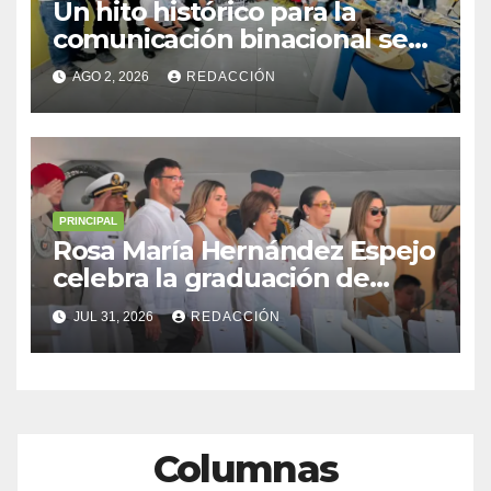
Un hito histórico para la
comunicación binacional se
consolidó con el Primer
AGO 2, 2026
REDACCIÓN
Encuentro Periodístico
Guatemala–México en
Coatepeque, Quetzaltenango
PRINCIPAL
Rosa María Hernández Espejo
celebra la graduación de
cadetes navales junto a
JUL 31, 2026
REDACCIÓN
Sheinbaum y Nahle
Columnas