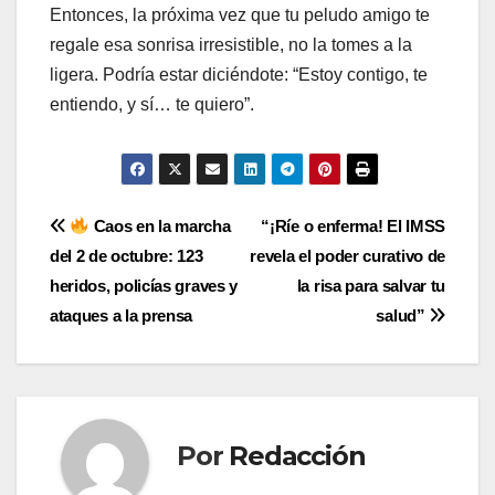
Entonces, la próxima vez que tu peludo amigo te
regale esa sonrisa irresistible, no la tomes a la
ligera. Podría estar diciéndote: “Estoy contigo, te
entiendo, y sí… te quiero”.
Navegación
Caos en la marcha
“¡Ríe o enferma! El IMSS
del 2 de octubre: 123
revela el poder curativo de
de
heridos, policías graves y
la risa para salvar tu
entradas
ataques a la prensa
salud”
Por
Redacción