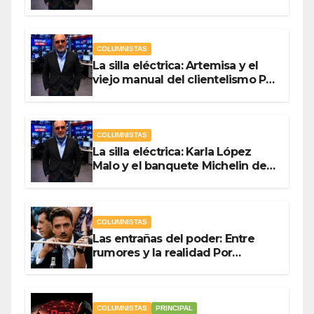
campaña Por Antonio Ladrón de
Guevara
COLUMNISTAS
La silla eléctrica: Artemisa y el
viejo manual del clientelismo Por
Antonio Ladrón de Guevara
COLUMNISTAS
La silla eléctrica: Karla López
Malo y el banquete Michelin del
gasto público Por Antonio
Ladrón de Guevara
COLUMNISTAS
Las entrañas del poder: Entre
rumores y la realidad Por
Olegario Roldan
COLUMNISTAS
PRINCIPAL