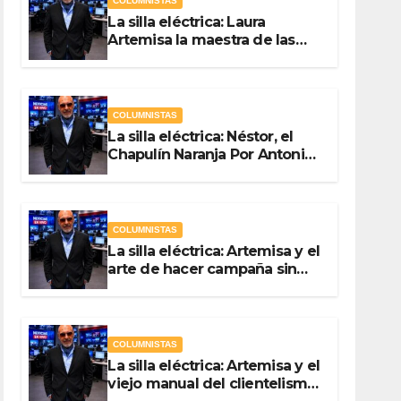
COLUMNISTAS
La silla eléctrica: Laura
Artemisa la maestra de las
Precampañas Por Antonio
Ladrón de Guevara
COLUMNISTAS
La silla eléctrica: Néstor, el
Chapulín Naranja Por Antonio
Ladrón de Guevara
COLUMNISTAS
La silla eléctrica: Artemisa y el
arte de hacer campaña sin
hacer campaña Por Antonio
Ladrón de Guevara
COLUMNISTAS
La silla eléctrica: Artemisa y el
viejo manual del clientelismo