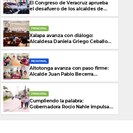
El Congreso de Veracruz aprueba
el desafuero de los alcaldes de
Ixhuatlán del Sureste y Úrsulo
Galván para que enfrenten a la
justicia
PRINCIPAL
Xalapa avanza con diálogo:
Alcaldesa Daniela Griego Ceballos
impulsa obras y servicios para
colonias del municipio
REGIONAL
Altotonga avanza con paso firme:
PRINCIPAL
Alcalde Juan Pablo Becerra
Impulso al talento local: Coa
encabeza mesa de diálogo con
habitantes de Malacatepec
corredor comercial gratuito y 
PRINCIPAL
Festival del Mar 2026
Cumpliendo la palabra:
AGOSTO 5, 2026
REDACCIÓN
Gobernadora Rocío Nahle impulsa
la gran rehabilitación del Centro
Histórico de Veracruz