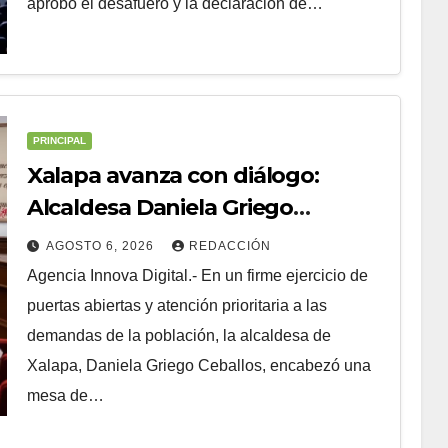
aprobó el desafuero y la declaración de…
PRINCIPAL
Xalapa avanza con diálogo:
Alcaldesa Daniela Griego
Ceballos impulsa obras y
AGOSTO 6, 2026
REDACCIÓN
servicios para colonias del
Agencia Innova Digital.- En un firme ejercicio de
municipio
puertas abiertas y atención prioritaria a las
demandas de la población, la alcaldesa de
Xalapa, Daniela Griego Ceballos, encabezó una
mesa de…