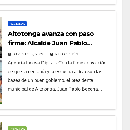
REGIONAL
Altotonga avanza con paso
firme: Alcalde Juan Pablo
Becerra encabeza mesa de
AGOSTO 6, 2026
REDACCIÓN
diálogo con habitantes de
Agencia Innova Digital.- Con la firme convicción
Malacatepec
de que la cercanía y la escucha activa son las
bases de un buen gobierno, el presidente
municipal de Altotonga, Juan Pablo Becerra,…
PRINCIPAL