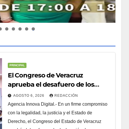
0
PRINCIPAL
El Congreso de Veracruz
aprueba el desafuero de los
alcaldes de Ixhuatlán del Sureste
AGOSTO 6, 2026
REDACCIÓN
y Úrsulo Galván para que
Agencia Innova Digital.- En un firme compromiso
enfrenten a la justicia
con la legalidad, la justicia y el Estado de
Derecho, el Congreso del Estado de Veracruz