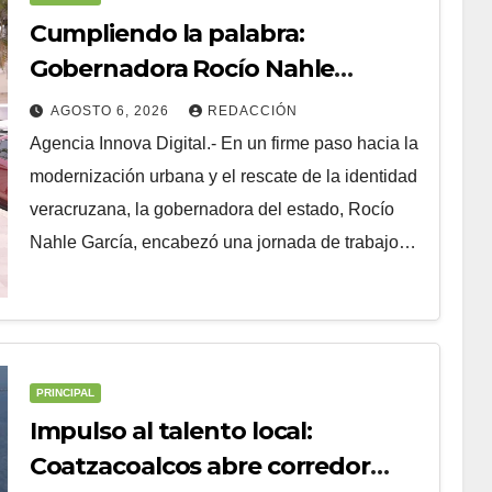
Cumpliendo la palabra:
Gobernadora Rocío Nahle
impulsa la gran rehabilitación del
AGOSTO 6, 2026
REDACCIÓN
Centro Histórico de Veracruz
Agencia Innova Digital.- En un firme paso hacia la
modernización urbana y el rescate de la identidad
veracruzana, la gobernadora del estado, Rocío
Nahle García, encabezó una jornada de trabajo…
PRINCIPAL
Impulso al talento local:
Coatzacoalcos abre corredor