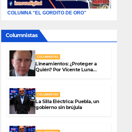
COLUMNA “EL GORDITO DE ORO”
Columnistas
COLUMNISTAS
Lineamientos: ¿Proteger a
Quién? Por Vicente Luna
Hernández
COLUMNISTAS
La Silla Eléctrica: Puebla, un
gobierno sin brújula