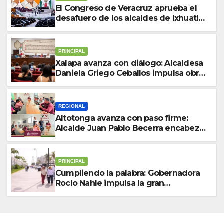
El Congreso de Veracruz aprueba el
desafuero de los alcaldes de Ixhuatlán
del Sureste y Úrsulo Galván para que
enfrenten a la justicia
PRINCIPAL
Xalapa avanza con diálogo: Alcaldesa
Daniela Griego Ceballos impulsa obras
y servicios para colonias del municipio
REGIONAL
Altotonga avanza con paso firme:
Alcalde Juan Pablo Becerra encabeza
mesa de diálogo con habitantes de
Malacatepec
PRINCIPAL
Cumpliendo la palabra: Gobernadora
Rocío Nahle impulsa la gran
rehabilitación del Centro Histórico de
Veracruz