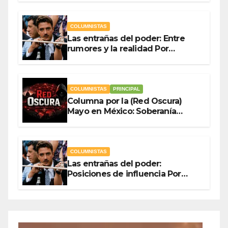
Ladrón de Guevara
COLUMNISTAS
Las entrañas del poder: Entre
rumores y la realidad Por
Olegario Roldan
COLUMNISTAS
PRINCIPAL
Columna por la (Red Oscura)
Mayo en México: Soberanía
Como Escudo y la Democracia
en Jaque
COLUMNISTAS
Las entrañas del poder:
Posiciones de influencia Por
Olegario Roldan