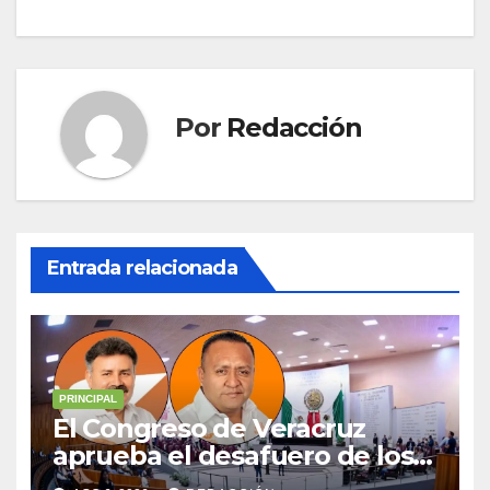
Por
Redacción
Entrada relacionada
PRINCIPAL
El Congreso de Veracruz
aprueba el desafuero de los
alcaldes de Ixhuatlán del