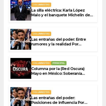
COLUMNISTAS
La silla eléctrica: Karla López
Malo y el banquete Michelin del
gasto público Por Antonio
Ladrón de Guevara
COLUMNISTAS
Las entrañas del poder: Entre
rumores y la realidad Por
Olegario Roldan
COLUMNISTAS
PRINCIPAL
Columna por la (Red Oscura)
Mayo en México: Soberanía
Como Escudo y la Democracia
en Jaque
COLUMNISTAS
Las entrañas del poder:
Posiciones de influencia Por