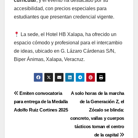
curricular
, y el evento ha destacado por su
accesibilidad, con precios especiales para
estudiantes que presentan credencial vigente.
La sede, el Hotel HB Xalapa, ha ofrecido un
espacio cómodo y profesional para el intercambio
de ideas, ubicado en G. Lázaro Cárdenas S/N,
Biper Ánimas, Xalapa, Veracruz.
Navegación
Emiten convocatoria
A solo horas de la marcha
para entrega de la Medalla
de la Generación Z, el
de
Adolfo Ruiz Cortines 2025
Zócalo se blinda:
entradas
concreto, vallas y cuerpos
tácticos toman el centro
de la capital